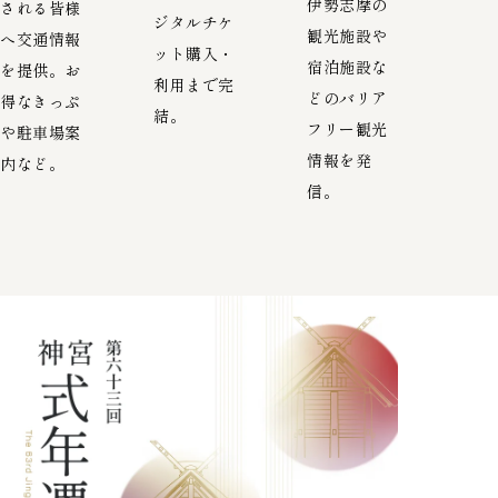
伊勢志摩の
される皆様
ジタルチケ
観光施設や
へ交通情報
ット購入・
宿泊施設な
を提供。お
利用まで完
どのバリア
得なきっぷ
結。
フリー観光
や駐車場案
情報を発
内など。
信。