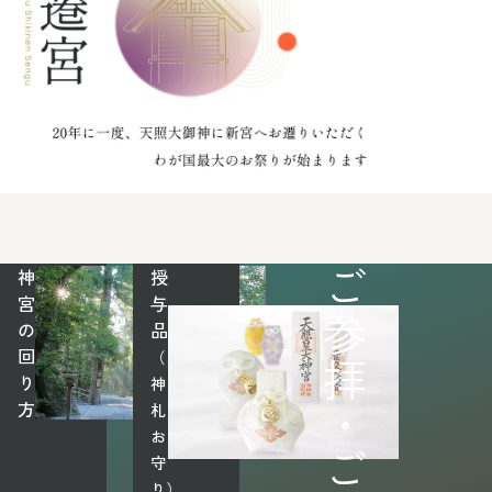
神
授
ご参拝・ご祈祷
宮
与
の
品
回
（お
り
神
方
札・
お
守
り）