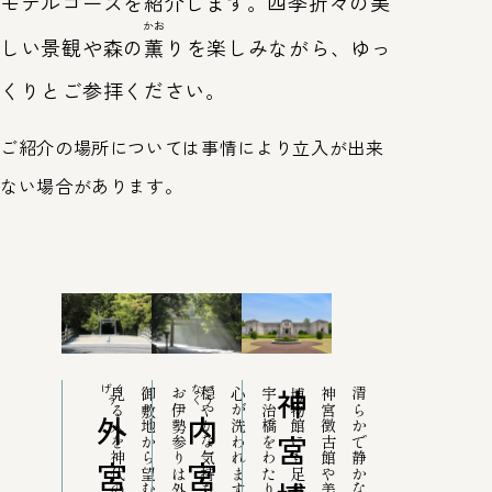
モデルコースを紹介します。四季折々の美
かお
しい景観や森の
薫
りを楽しみながら、ゆっ
くりとご参拝ください。
ご紹介の場所については事情により立入が出来
ない場合があります。
げく
ない
神
神宮徴古館や美術館など
う
くう
外
内
宮
宮
宮