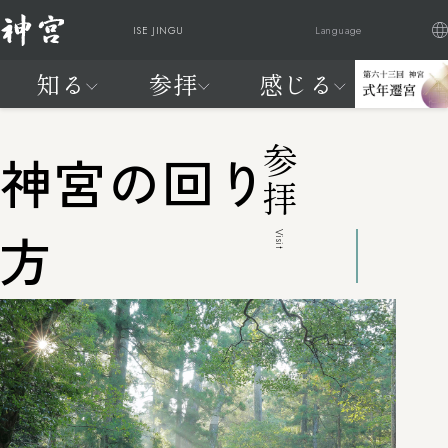
ISE JINGU
Language
知る
参拝
感じる
日本語
English
Française
繁體中文
神
ご参
祭
交通
式
はじ
は
知る
参拝
感じる
20年に一度、天照大御神に新
宮
拝・
典
アク
年
めて
じ
参拝
神宮の回り
宮へお遷りいただく
に
ご祈
と
セス
遷
の神
め
神宮の自
神宮を感
わが国最大のお祭りが始まり
つ
祷
催
宮
宮
て
然
じる
ます
い
し
の
参拝編
方
FEEL
Visit
て
神
よく見られているページ
JINGU
宮
知
る
編
よく見られているページ
交通アクセス
神宮の