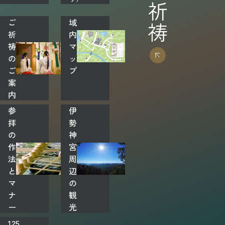
ご
域
祈
内
祷
マ
の
ッ
ご
プ
案
内
参
伊
拝
勢
の
神
作
宮
法
周
と
辺
マ
の
ナ
観
ー
光
125