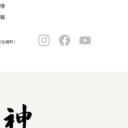
情
報
宇治館町1