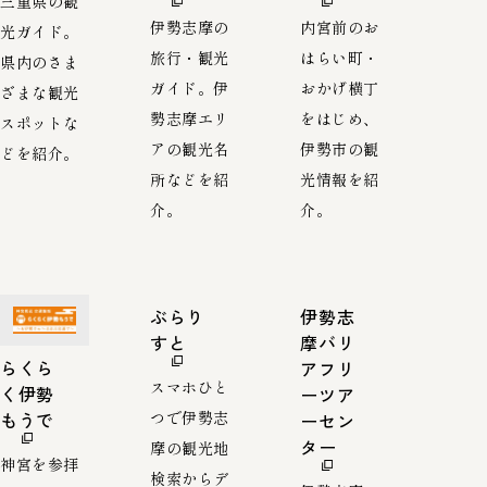
三重県の観
伊勢志摩の
内宮前のお
光ガイド。
旅行・観光
はらい町・
県内のさま
ガイド。伊
おかげ横丁
ざまな観光
勢志摩エリ
をはじめ、
スポットな
アの観光名
伊勢市の観
どを紹介。
所などを紹
光情報を紹
介。
介。
ぶらり
伊勢志
すと
摩バリ
らくら
アフリ
スマホひと
く伊勢
ーツア
つで伊勢志
もうで
ーセン
ター
摩の観光地
神宮を参拝
検索からデ