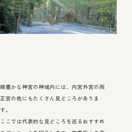
第63回神宮式年遷宮
式年遷宮とは
トップ
皇大神宮（内宮）
豊受大
緑豊かな神宮の神域内には、内宮外宮の両
正宮の他にもたくさん見どころがありま
す。
ここでは代表的な見どころを巡るおすすめ