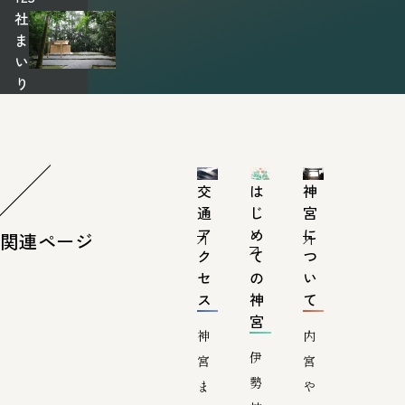
社
ま
い
り
交
は
神
通
じ
宮
ア
め
に
関連ページ
ク
て
つ
セ
の
い
ス
神
て
宮
神
内
伊
宮
宮
勢
ま
や