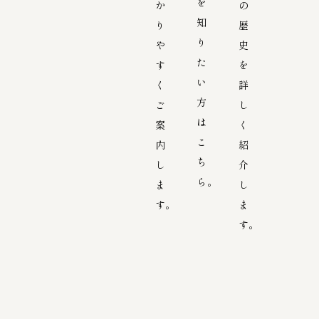
を
か
の
知
り
歴
り
や
史
た
す
を
い
く
詳
方
ご
し
は
案
く
こ
内
紹
ち
し
介
ら。
ま
し
す。
ま
す。