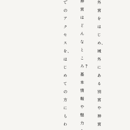
神
で
外
宮
の
宮
は
ア
を
ど
ク
は
ん
セ
じ
な
ス
め、
と
を、
域
こ
は
外
ろ？
じ
に
基
め
あ
本
て
る
情
の
別
報
方
宮
や
に
や
魅
も
神
力
わ
宮