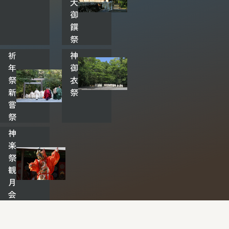
大
御
饌
祭
祈
神
年
御
祭‧
衣
新
祭
嘗
祭
神
楽
祭‧
観
月
会