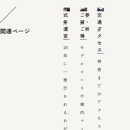
式
ご参
交
年
拝・
通
遷
ご祈
ア
関連ページ
宮
祷
ク
セ
20
モ
ス
年
デ
神
に
ル
宮
一
コ
ま
度
ー
で
行
ス
の
わ
や
ア
れ
域
ク
る、
内
セ
わ
マ
ス
が
ッ