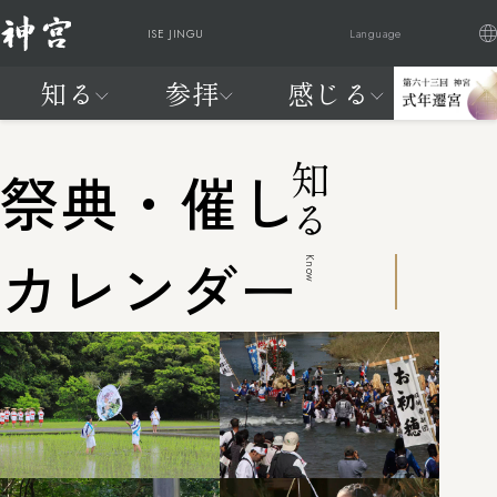
ISE JINGU
Language
知る
参拝
感じる
日本語
English
Française
繁體中文
神
ご参
祭
交通
式
はじ
は
知る
参拝
感じる
20年に一度、天照大御神に新
宮
拝・
典
アク
年
めて
じ
知る
祭典・催し
宮へお遷りいただく
に
ご祈
と
セス
遷
の神
め
神宮の自
神宮を感
わが国最大のお祭りが始まり
つ
祷
催
宮
宮
て
然
じる
ます
い
し
の
参拝編
カレンダー
FEEL
Know
て
神
よく見られているページ
JINGU
宮
知
る
編
よく見られているページ
交通アクセス
神宮の