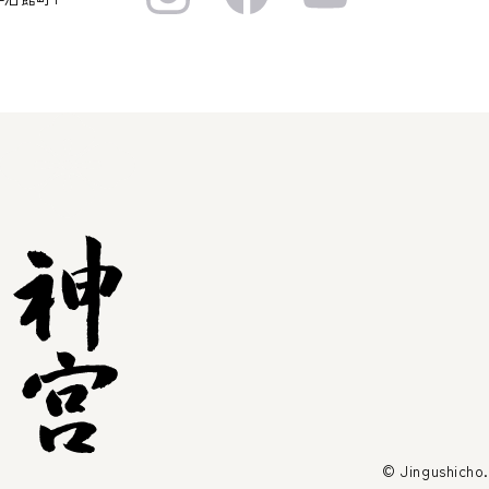
© Jingushicho.