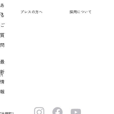
あ
プレスの方へ
採用について
る
ご
質
問
最
新
情
報
宇治館町1