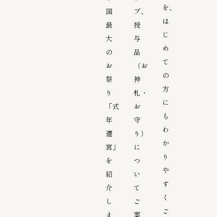
を、
国
プ、
は
最
授
じ
大
与
め
の
品
て
お
（お
の
祭
神
方
り
札・
に
「式
お
も
年
守
わ
遷
り）
か
宮」
に
り
を
つ
や
紹
い
す
介
て
く
し
ご
ご
ま
案