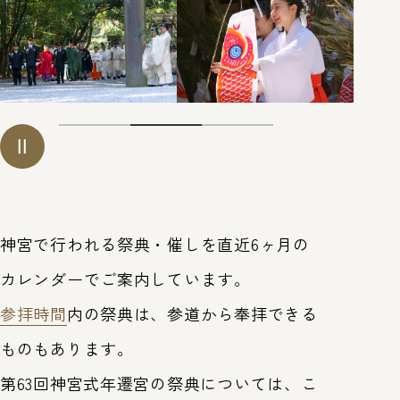
第63回神宮式年遷宮
式年遷宮とは
トップ
皇大神宮（内宮）
豊受大
神宮で行われる祭典・催しを直近6ヶ月の
カレンダーでご案内しています。
参拝時間
内の祭典は、参道から奉拝できる
ものもあります。
第63回神宮式年遷宮の祭典については、こ