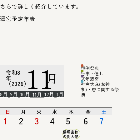
ちらで詳しく紹介しています。
遷宮予定年表
11
恒例祭典
令和8
月
行事・催し
年
式年遷宮
（2026）
神宮大麻(お神
札)・暦に関する祭
8月
9月
10月
12月
1月
11月
典
日
月
火
水
木
金
土
1
2
3
4
5
6
7
倭姫宮秋
の例大祭