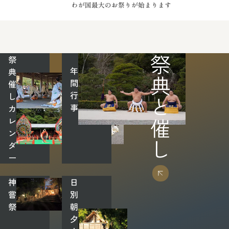
祭
祭典と催し
年
典‧
間
催
行
し
事
カ
レ
ン
ダ
ー
神
日
嘗
別
祭
朝
夕