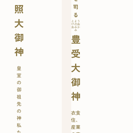
照
司
る
大
とよう
けのお
おみか
み
御
豊
神
受
大
皇
室
御
の
御
神
祖
先
の
衣食
神
住、
私
産業
た