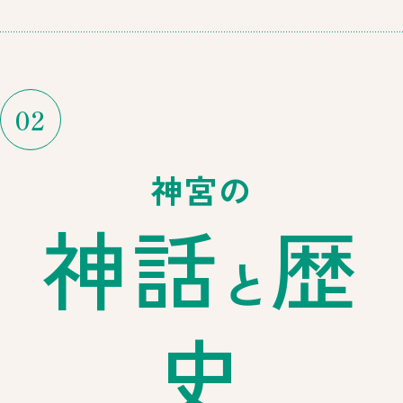
02
神宮の
神話
歴
と
史