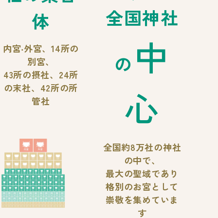
全国神社
体
中
内宮‧外宮、14所の
の
別宮、
43所の摂社、24所
の末社、42所の所
心
管社
全国約8万社の神社
の中で、
最大の聖域であり
格別のお宮として
崇敬を集めていま
す