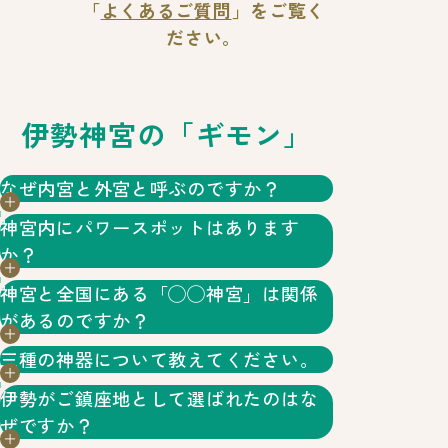
「
よくあるご質問
」を
ご覧く
ださい。
伊勢神宮の「ギモン」
なぜ内宮と外宮と呼ぶのですか？
神宮内にパワースポットはあります
だいり
朝廷のことを「
内裏
」というように「内」は
か？
こうたいじんぐう
天皇を意味すると考えられ、
皇大神宮
の御
神宮と全国にある「◯◯神宮」は関係
あまてらすおおみかみ
特にそのような場所はありません。神宮は
があるのですか？
祭神‧
天照大御神
が皇室の御祖先の神であ
2000年以上祈りが捧げられている聖地です
三種の神器について教えてください。
ることから「内」なる「宮」と言われます。
ので、あえていうなら神域すべてがそうなの
基本的に「宮」の字がつく神社は天皇と深く
そして内裏の外にある離宮のことを昔は
伊勢がご鎮座地として選ばれたのはな
みやのめぐりのかみ
関わりがある神社といわれます。伊勢の神宮
でしょう。近年、内宮の
四至神
や外宮
神話「天孫降臨」で、天照大御神の御孫ニニ
「外」と呼んでいたように、内宮に対して外
ぜですか？
みついし
は全国の神社の中心であり、「本宗」（格別