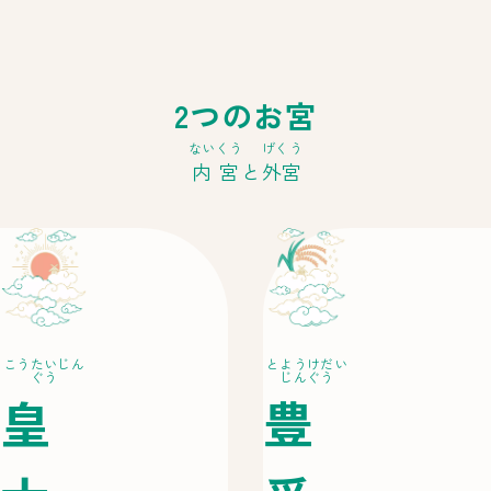
2つのお宮
ないくう
げくう
内宮
と
外宮
こうたいじん
とようけだい
ぐう
じんぐう
皇
豊