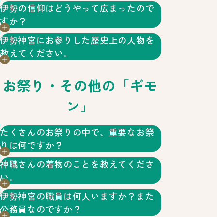
ギノミコトが大御神から賜ったとされる
宮と呼ばれたという説もあります。奈良時代
の
三ツ石
に手をかざす方がいますが、神様を
伊勢の信仰はどうやって広まったので
やたのかがみ
くさなぎのつるぎ
やさかにのまがたま
の存在）として崇敬を集めています。
奈良時代の歴史書『日本書紀』によると、天
（8世紀前期）には、すでに外宮と呼ばれた
お祀りする場所や祭典に用いる場所ですの
すか？
八咫鏡
・草薙剣・
八坂瓊勾玉
のことで、
照大御神は「この神風の伊勢の国は、遠く常
記録もあります。
で、ご遠慮ください。
皇位のしるしとして代々受け継がれていま
伊勢神宮にお参りした歴史上の人物を
世から波が幾重にもよせては帰る国である。
庶民の間に、伊勢の信仰を広めたのは
す。神宮ではそのうちの一つである八咫鏡を
教えてください。
おんし
都から離れた傍国ではあるが、美しい国であ
天照大御神のご神体として伊勢の地におまつ
「
御師
」と呼ばれた神職です。御師はお札や
る。この国にいようと思う」と言われ、倭姫
お祭り・その他の「ギモ
平清盛、足利義満、織田信長などが挙げられ
りしています。
暦、伊勢土産などを全国各地に配り歩いて布
命は大御神の教えのままに五十鈴川の川上に
ます。平清盛は三度、足利義満は十一度、織
教活動を行いました。また自分の邸宅に参宮
ン」
宮をお建てしたと記述されます。
田信長は一度参拝しています。また徳川家の
者を迎え入れて歓待しました。現在は内宮神
歴代将軍は自身で神宮に参拝することはあり
たくさんのお祭りの中で、重要なお祭
苑として整備されている場所に、かつては神
りは何ですか？
ませんでしたが、毎年、家臣に代理参拝さ
職の屋敷が数多く建ち並んでいました。
せ、太刀や馬などを多数奉納しました。神宮
神職さんの着物のことを教えてくださ
神宮のお祭りは毎年決められた日時に行われ
徴古館では三英傑からの書状をはじめ、歴史
い。
る「恒例祭」、皇室・国家の重大事に行われ
や参宮についての貴重な史料を所蔵‧展示し
伊勢神宮の職員は何人いますか？また
しょうぞく
る「臨時祭」、20年に一度行われる「遷宮
ています。
神職がお祭りで着る着物を
装束
といいま
公務員なのですか？