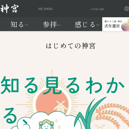
ISE JINGU
Language
知る
参拝
感じる
日本語
English
Française
繁體中文
神
ご参
祭
交通
式
はじ
は
知る
参拝
感じる
20年に一度、天照大御神に新
宮
拝・
典
アク
年
めて
じ
はじめての神宮
宮へお遷りいただく
に
ご祈
と
セス
遷
の神
め
神宮の自
神宮を感
わが国最大のお祭りが始まり
つ
祷
催
宮
宮
て
然
じる
ます
い
し
の
参拝編
FEEL
知る見るわか
て
神
よく見られているページ
JINGU
宮
知
る
編
る、
よく見られているページ
交通アクセス
神宮の