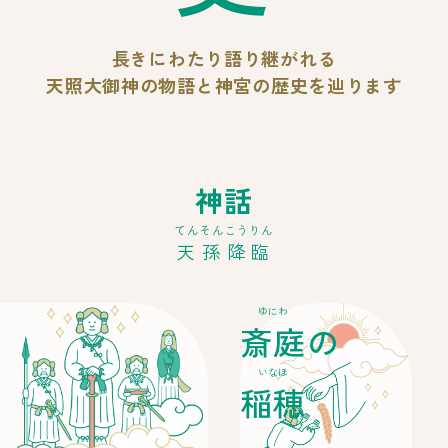
長きにわたり語り継がれる
天照大御神の物語と
神宮の歴史を辿ります
神話
てんそんこうりん
天孫降臨
ゆにわ
斎庭
の
いなほ
稲穂