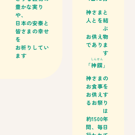
豊かな実り
神さまと
や、
人とを結
日本の安泰と
ぶ
皆さまの幸せ
お供え物
を
でありま
お祈りしてい
す
ます
しんせん
「
神饌
」
神さまの
お食事を
お供えす
るお祭り
は
約1500年
間、毎日