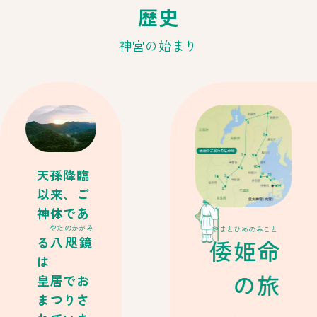
歴史
神宮の始まり
天孫降臨
以来、ご
神体であ
やたのかがみ
やまとひめのみこと
る
八咫鏡
倭姫命
は
の旅
皇居でお
まつりさ