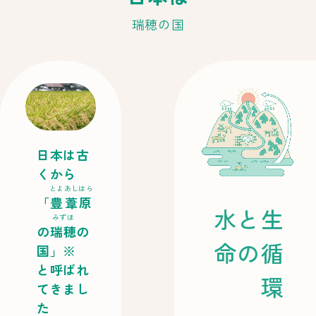
瑞穂の国
日本は古
くから
とよあしはら
「
豊葦原
水と生
みずほ
の
瑞穂
の
命の循
国」※
と呼ばれ
環
てきまし
た