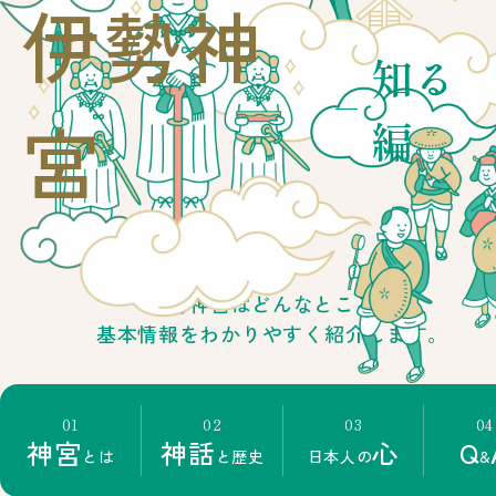
伊勢神
第63回神宮式年遷宮
式年遷宮とは
知る
トップ
皇大神宮（内宮）
豊受大
宮
編
伊勢神宮はどんなところ？
基本情報をわかりやすく紹介します。
01
02
03
04
神宮
神話
心
Q
とは
と歴史
日本人の
&