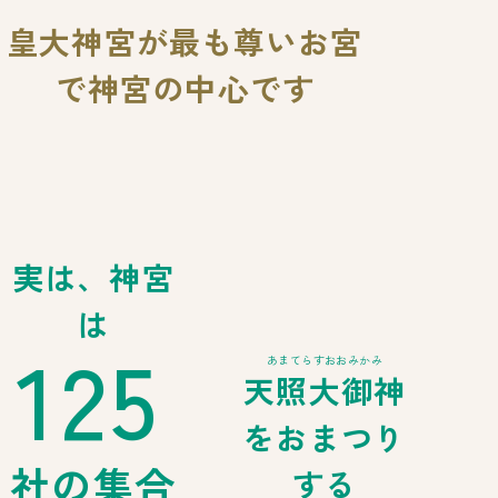
皇大神宮が最も尊いお宮
で
神宮の中心です
実は、神宮
は
125
あまてらすおおみかみ
天照大御神
をおまつり
社の集合
する