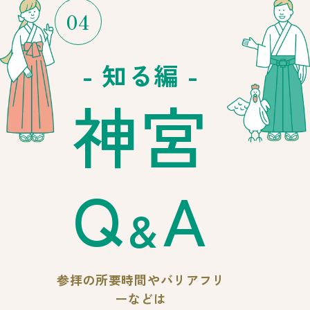
04
- 知る編 -
神宮
Q
A
＆
参拝の所要時間や
バリアフリ
ーなどは