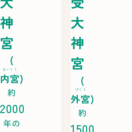
大
受
神
大
宮
神
(
宮
ないくう
内宮
)
(
約
げくう
外宮
)
2000
約
年の
1500