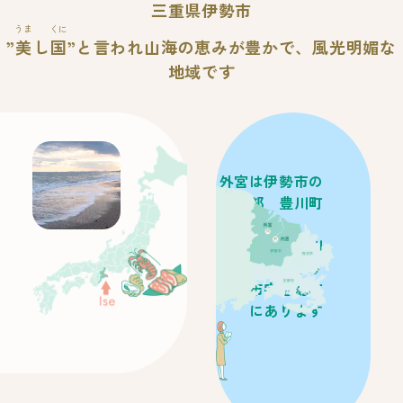
三重県伊勢市
うま
くに
”
美
し
国
”と言われ山海の恵みが豊かで、
風光明媚な
地域です
外宮は伊勢市の
中心部 豊川町
内宮は五十鈴川
のほとり
伊勢市宇治館町
にあります