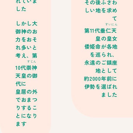
れていま
その後ふさわ
した
しい地を求め
て
しかし大
すいにん
第11代垂
仁天
御神のお
皇の皇女
力をおそ
倭姫命が各地
れ多いと
を巡られ、
考え、第
永遠のご鎮座
すじん
10代
崇神
地として
天皇の御
約2000年前に
代に
伊勢を選ばれ
皇居の外
ました
でおまつ
りするこ
とになり
ます