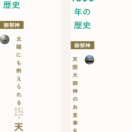
歴史
年の
歴史
御祭神
太
御祭神
陽
に
天
も
照
例
大
え
御
ら
神
れ
の
る
お
あまて
らすお
食
おみか
み
事
天
を