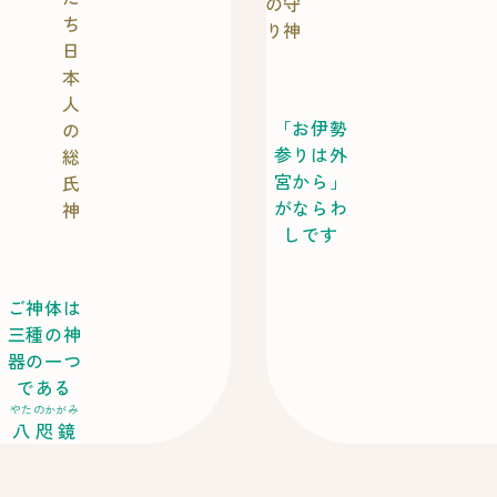
の守
ち
り神
日
本
人
「お伊勢
の
参りは外
総
宮から」
氏
がならわ
神
しです
ご神体は
三種の神
器の一つ
である
やたのかがみ
八咫鏡