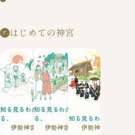
祭」に分けられます。このうちもっとも重要
す。神宮では白色の装束を用い、その装束は
全てを展示しているわけではありません。
なお祭りが式年遷宮です。恒例祭でもっとも
お祭りによって異なります。神嘗祭など大き
神宮の職員は約600人です。神前で奉仕する
さいふく
かんむり
ががく
ぶがく
がくし
ぶじょ
重要なのは10月の神嘗祭で、6月・12月に行
なお祭りでは「
斎服
」に「
冠
」、大祓や
神職や
雅楽
や
舞楽
の奉仕をする
楽師
‧
舞女
、
はじめての神宮
われる月次祭と合わせて「三節祭」と呼ばれ
じょうえ
えぼし
えし
みやだいく
遙拝式などは「
浄衣
」に「
烏帽子
」を用い
その他にも警備を担当する
衛士
、
宮大工
、
ます。
あさぐつ
宮域林を守る林業作業員などがおり、それぞ
ます。また足元はそれぞれ「
浅沓
」と呼ば
しゃく
れの専門分野で神宮をお守りしています。ま
れる黒色の履物を用い、手には
笏
を持ちま
た、昭和21年1月までは公務員でしたが、現
す。
在は公務員ではありません。神宮の神職にな
るには東京の國學院大學、伊勢の皇學館大
学、または全国に数カ所ある神職養成所にて
資格を取得することが必要条件です。採用試
知る見るわか
知る見るわか
験等もあります。
る、
る、
知る見るわかる、
伊勢神宮
伊勢神宮
伊勢神宮