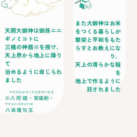
また大御神はお米
天照大御神は御孫ニニ
をつくる暮らしが
ギノミコトに
繁栄と平和をもた
三種の神器※を授け、
らすとお教えにな
天上界から地上に降り
り、
て
天上の清らかな稲
治めるように命じられ
を
ました
地上で作るように
託されました
やたのかがみ
くさなぎのつるぎ
八咫鏡
・草薙剣・
やさかにのまがたま
八坂瓊勾玉