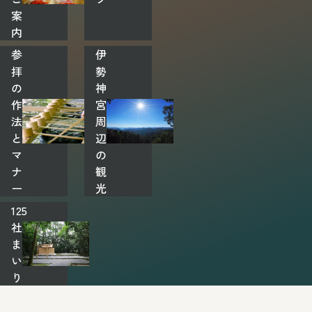
案
内
参
伊
拝
勢
の
神
作
宮
法
周
と
辺
マ
の
ナ
観
ー
光
125
社
ま
い
り