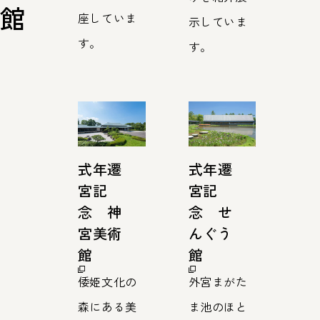
館
座していま
示していま
す。
す。
式年遷
式年遷
宮記
宮記
念 神
念 せ
宮美術
んぐう
館
館
倭姫文化の
外宮まがた
森にある美
ま池のほと