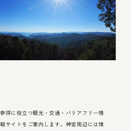
第63回神宮式年遷宮
式年遷宮とは
トップ
皇大神宮（内宮）
豊受大
参拝に役立つ観光・交通・バリアフリー情
報サイトをご案内します。神宮周辺には情