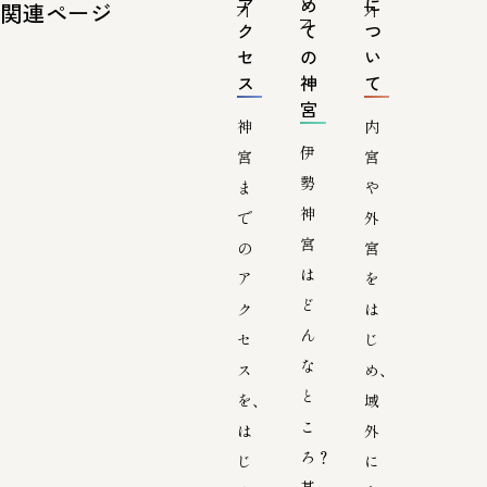
ア
め
に
関連ページ
ク
て
つ
セ
の
い
ス
神
て
宮
神
内
伊
宮
宮
勢
ま
や
神
で
外
宮
の
宮
は
ア
を
ど
ク
は
ん
セ
じ
な
ス
め、
と
を、
域
こ
は
外
ろ？
じ
に
基