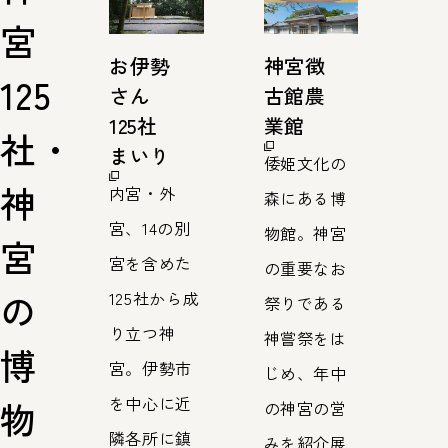
宮
お伊勢
神宮徴
125
さん
古館農
125社
業館
社・
まいり
倭姫文化の
神
内宮・外
森にある博
宮、14の別
物館。神宮
宮
宮を含めた
の重要なお
の
125社から成
祭りである
り立つ神
神嘗祭をは
博
宮。伊勢市
じめ、年中
を中心に近
物
の神宮の営
隣各所に鎮
みを紹介展