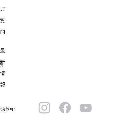
ご
質
問
最
新
情
報
宇治館町1