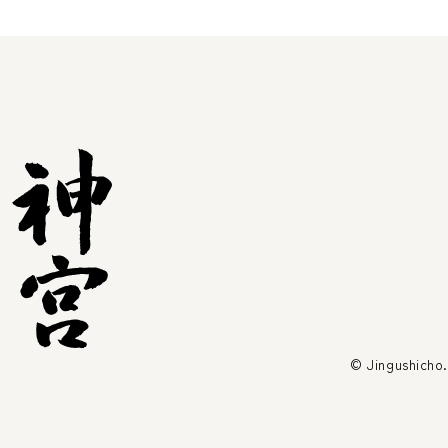
© Jingushicho.