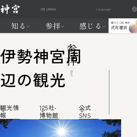
ISE JINGU
Language
知る
参拝
感じる
日本語
English
Française
繁體中文
神
ご参
祭
交通
式
はじ
は
知る
参拝
感じる
20年に一度、天照大御神に新
宮
拝・
典
アク
年
めて
じ
参拝
伊勢神宮周
宮へお遷りいただく
に
ご祈
と
セス
遷
の神
め
神宮の自
神宮を感
わが国最大のお祭りが始まり
つ
祷
催
宮
宮
て
然
じる
ます
い
し
の
参拝編
辺の観光
FEEL
Visit
て
神
よく見られているページ
JINGU
宮
知
る
観光情
125社‧
公式
編
報
博物館
SNS
よく見られているページ
交通アクセス
神宮の