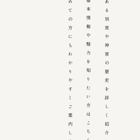
め
あ
本
て
る
情
の
別
報
方
宮
や
に
や
魅
も
神
力
わ
宮
を
か
の
知
り
歴
り
や
史
た
す
を
い
く
詳
方
ご
し
は
案
く
こ
内
紹
ち
し
介
ら。