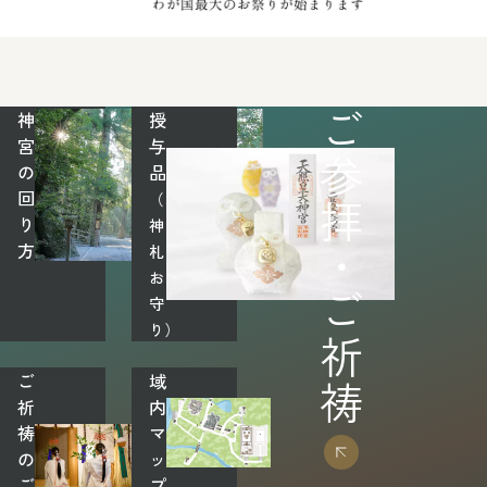
神
授
ご参拝・ご祈祷
宮
与
の
品
回
（お
り
神
方
札・
お
守
り）
ご
域
祈
内
祷
マ
の
ッ
ご
プ