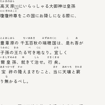
たかまのはら
高天原
にいらっしゃる大御神は皇孫
[1]
ににぎのみこと
瓊瓊杵尊
をこの国にお降しになる際に、
とよあしはら
ちいほあき
みずほのくに
こ
あ
豊葦原
の
千五百秋
の
瑞穂国
は、
是
れ
吾
が
うみのこ
きみ
べ
くに
よろ
子孫
の
王
たる
可
き
地
なり。
宜
しく
いましすめみま
ゆ
しら
さきくませ
爾皇孫
、
就
きて
治
せ。
行矣
。
あまつひつぎ
さか
まさ
あめつち
きわま
宝祚
の
隆
えまさむこと、
当
に
天壌
と
窮
な
り
無
かるべし。