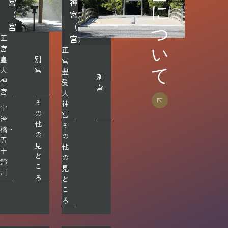
神宮について
宮
神
（内
宮
宮）
（外
正
宮）
宮
正
皇
別
宮
大
宮
豊
別
神
受
宮
宮
大
そ
神
宇
の
宮
治
他
そ
橋・
の
の
五
見
他
十
ど
の
鈴
こ
見
川
ろ
ど
こ
ろ