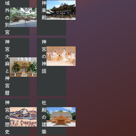
域
神
外
楽
の
殿
別
宮
神
神
宮
宮
大
の
麻
神
と
話
神
宮
暦
神
社
宮
殿
の
の
歴
建
史
築