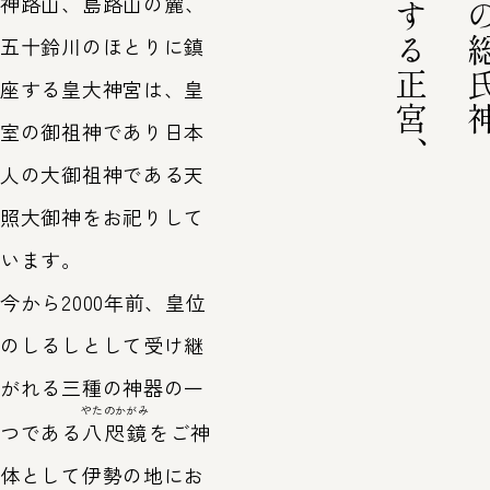
神路山
、
島路山
の麓、
五十鈴川のほとりに鎮
座する皇大神宮は、皇
室の御祖神であり日本
人の大御祖神である天
照大御神をお祀りして
います。
今から2000年前、皇位
のしるしとして受け継
がれる三種の神器の一
やたのかがみ
つである
八咫鏡
をご神
体として伊勢の地にお