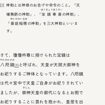
[2]
神勅とは神様のお告げや命令のこと。「天
ほうきょうほうさい
壌無窮の神勅」、「
宝鏡奉斎
の神勅」、
ゆにわのいなほ
「
斎庭稲穂
の神勅」を三大神勅といいま
す。
さて、瓊瓊杵尊に授けられた宝鏡は
やたのかがみ
八咫鏡
と呼ばれ、天皇が天照大御神を
[3]
お祀りするご神体となっています。八咫鏡
は代々宮中で天皇ご自身がお祀りされてい
すじん
ましたが、
崇神
天皇の御代になるとお側で
お祀りすることに畏れを抱かれ、皇居を出