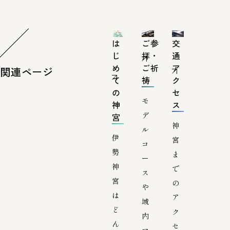
は
ご参
交
じ
拝・
通
め
ご祈
ア
関連ページ
て
祷
ク
の
セ
モ
神
ス
デ
宮
神
ル
伊
宮
コ
勢
ま
ー
神
で
ス
宮
の
や
は
ア
域
ど
ク
内
ん
セ
マ