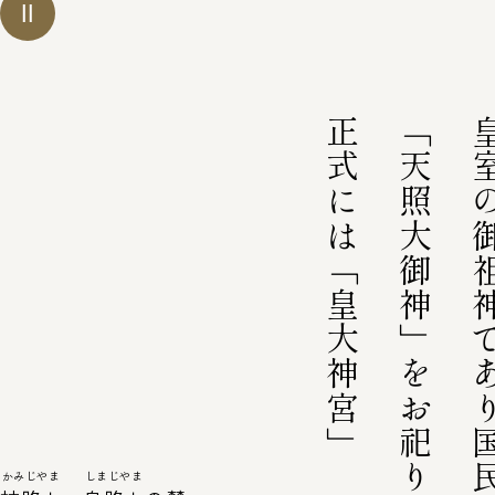
正式には「皇大神宮」
「天照大御神」をお祀りする正宮、
皇室の御祖神であり
かみじやま
しまじやま