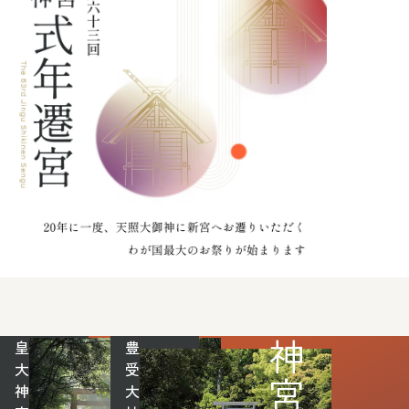
皇
豊
大
受
神
大