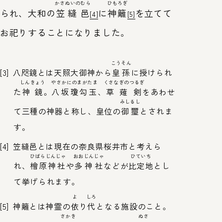
かさぬいのむら
ひもろぎ
られ、大和の
笠縫邑
に
神籬
を立てて
[4]
[5]
お祀りすることになりました。
こうそん
[3]
八咫鏡とは天照大御神から
皇孫
に授けられ
しんきょう
やさかにのまがたま
くさなぎのつるぎ
た
神鏡
。
八坂瓊勾玉
、
草薙剣
をあわせ
みしるし
て三種の神器と称し、皇位の
御璽
とされま
す。
[4]
笠縫邑とは現在の奈良県桜井市と考えら
ひばらじんじゃ
おおじんじゃ
ひていち
れ、
檜原神社
や
多神社
などが
比定地
とし
て挙げられます。
よ
しろ
[5]
神籬とは神霊の
依
り
代
となる施設のこと。
さかき
ぬさ