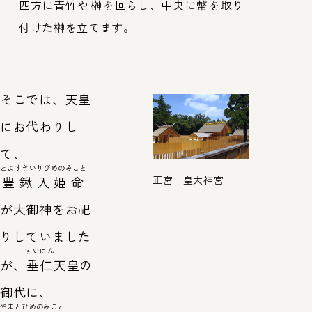
四方に青竹や
榊
を回らし、中央に
幣
を取り
付けた榊を立てます。
そこでは、天皇
にお代わりし
て、
とよすきいりびめのみこと
豊鍬入姫命
正宮 皇大神宮
が大御神をお祀
りしていました
すいにん
が、
垂仁
天皇の
御代に、
やまとひめのみこと