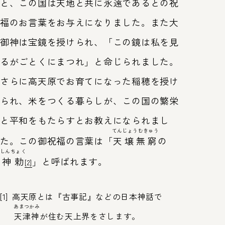
と、この国は天地と共に永遠であるとの祝
福のお言葉をお与えになりました。また大
御神は宝鏡を授けられ、「この鏡は私を見
るがごとくにまつれ」と命じられました。
さらに高天原でお育てになった稲穂を授け
られ、米をつくる暮らしが、この国の繁栄
と平和をもたらすとお教えになられまし
てんじょうむきゅう
た。この御祝福の言葉は「
天壌無窮
の
しんちょく
神勅
」と呼ばれます。
[2]
[1]
高天原とは『古事記』などの日本神話で
あまつかみ
天津神
が住む天上界をさします。