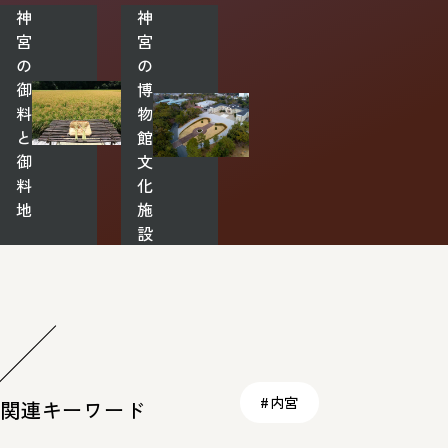
神
神
宮
宮
の
の
御
博
料
物
と
館・
御
文
料
化
地
施
設
#内宮
関連キーワード