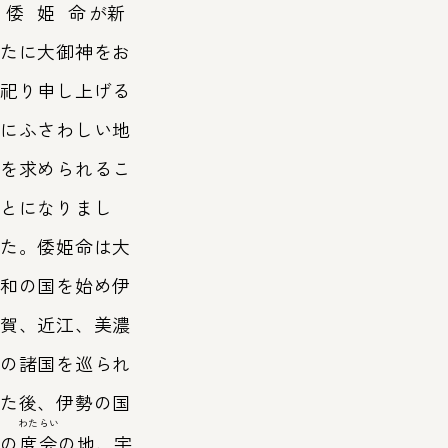
倭姫命
が新
たに大御神をお
祀り申し上げる
にふさわしい地
を求められるこ
とになりまし
た。倭姫命は大
和の国を始め伊
賀、近江、美濃
の諸国を巡られ
た後、伊勢の国
わたらい
の
度会
の地、宇