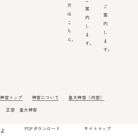
方
ご
案
は
案
内
こ
内
し
ち
し
ま
ら。
ま
す。
す。
神宮トップ
神宮について
皇大神宮（内宮）
正宮 皇大神宮
PDFダウンロード
サイトマップ
よ