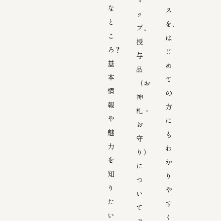
な
ス
ッ
と
を、
プ、
こ
は
授
ろ？
じ
与
基
め
品
本
て
（お
情
の
神
報
方
札・
や
に
お
魅
も
守
力
わ
り）
を
か
に
知
り
つ
り
や
い
た
す
て
い
く
ご