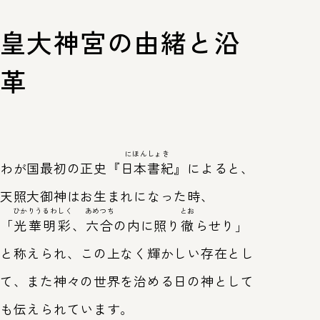
皇大神宮の由緒と沿
革
にほんしょき
わが国最初の正史『
日本書紀
』によると、
天照大御神はお生まれになった時、
ひかりうるわしく
あめつち
とお
「
光華明彩
、
六合
の内に照り
徹
らせり」
と称えられ、この上なく輝かしい存在とし
て、また神々の世界を治める日の神として
も伝えられています。