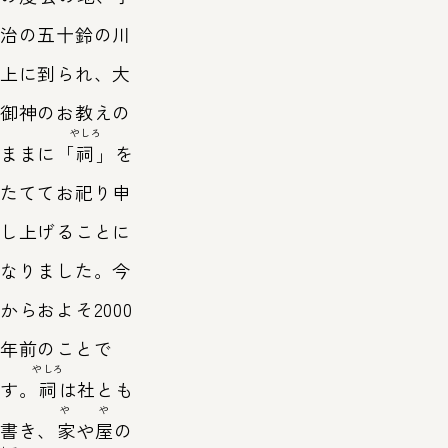
治の五十鈴の川
上に到られ、大
御神のお教えの
やしろ
ままに「
祠
」を
たててお祀り申
し上げることに
なりました。今
からおよそ2000
年前のことで
やしろ
す。
祠
は社とも
や
や
書き、
家
や
屋
の