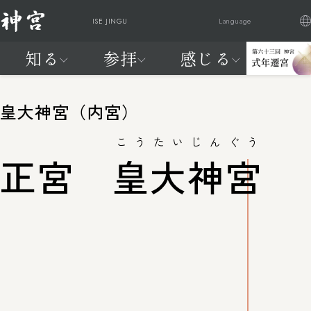
ISE JINGU
Language
知る
参拝
感じる
日本語
English
Française
繁體中文
神
ご参
祭
交通
式
はじ
は
知る
参拝
感じる
20年に一度、天照大御神に新
宮
拝・
典
アク
年
めて
じ
皇大神宮（内宮）
宮へお遷りいただく
に
ご祈
と
セス
遷
の神
め
神宮の自
神宮を感
わが国最大のお祭りが始まり
つ
祷
催
宮
宮
て
こうたいじんぐう
然
じる
ます
正宮
皇大神宮
い
し
の
参拝編
FEEL
て
神
よく見られているページ
JINGU
宮
知
る
編
よく見られているページ
交通アクセス
神宮の