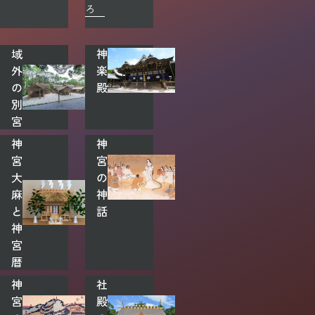
ろ
域
神
外
楽
の
殿
別
宮
神
神
宮
宮
大
の
麻
神
と
話
神
宮
暦
神
社
宮
殿