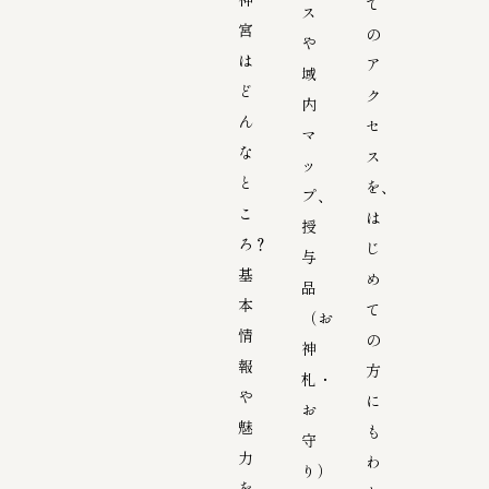
で
ス
宮
の
や
は
ア
域
ど
ク
内
ん
セ
マ
な
ス
ッ
と
を、
プ、
こ
は
授
ろ？
じ
与
基
め
品
本
て
（お
情
の
神
報
方
札・
や
に
お
魅
も
守
力
わ
り）
を