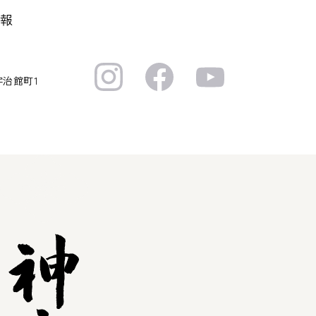
報
宇治館町1