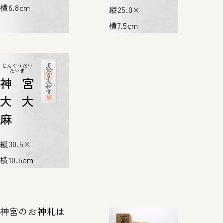
横6.8cm
縦25.0×
横7.5cm
じんぐうだい
たいま
神宮
大大
麻
縦30.5×
横10.5cm
神宮のお神札は