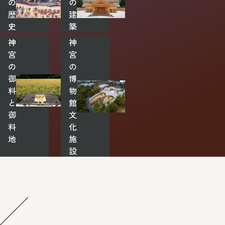
の
の
歴
建
史
築
神
神
宮
宮
の
の
御
博
料
物
と
館・
御
文
料
化
地
施
設