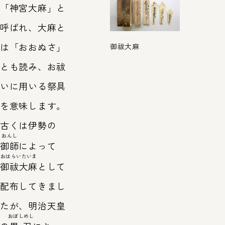
「神宮大麻」と
呼ばれ、大麻と
は「おおぬさ」
御祓大麻
とも読み、お祓
いに用いる祭具
を意味します。
古くは伊勢の
おんし
御師
によって
おはらいたいま
御祓大麻
として
配布してきまし
たが、明治天皇
おぼしめし