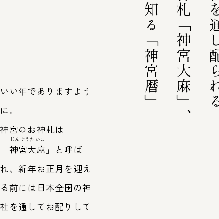
正確な時を知る「神宮暦」
神宮のお神札「神宮大麻」、
全国の神社を通
いい年でありますよう
に。
神宮のお神札は
じんぐうたいま
「
神宮大麻
」と呼ば
れ、新年お正月を迎え
る前には日本全国の神
社を通してお配りして