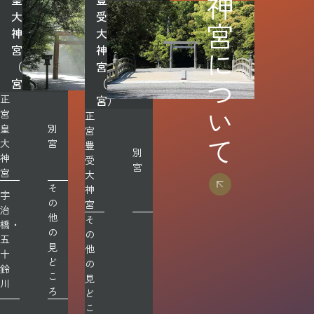
神宮について
大
受
神
大
宮
神
（内
宮
宮）
（外
正
宮）
宮
正
皇
別
宮
大
宮
豊
別
神
受
宮
宮
大
そ
神
宇
の
宮
治
他
そ
橋・
の
の
五
見
他
十
ど
の
鈴
こ
見
川
ろ
ど
こ