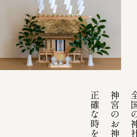
第63回神宮式年遷宮
式年遷宮とは
トップ
皇大神宮（内宮）
豊受大