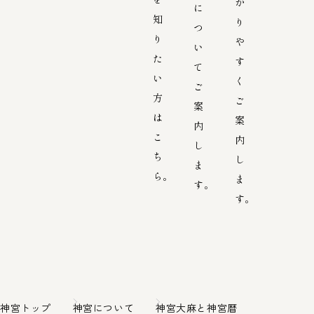
か
に
知
り
つ
り
や
い
た
す
て
い
く
ご
方
ご
案
は
案
内
こ
内
し
ち
し
ま
ら。
ま
す。
す。
神宮トップ
神宮について
神宮大麻と神宮暦