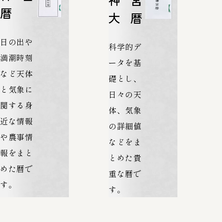
暦
大暦
日の出や
科学的デ
満潮時刻
ータを基
など天体
礎とし、
と気象に
日々の天
関する身
体、気象
近な情報
の詳細値
や農事情
などをま
報をまと
とめた貴
めた暦で
重な暦で
す。
す。