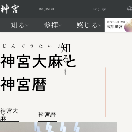
ISE JINGU
Language
知る
参拝
感じる
日本語
English
Française
繁體中文
神
ご参
祭
交通
式
はじ
は
知る
参拝
感じる
20年に一度、天照大御神に新
宮
拝・
典
アク
年
めて
じ
じんぐうたいま
知る
宮へお遷りいただく
に
ご祈
と
セス
遷
の神
め
神宮大麻
と
神宮の自
神宮を感
わが国最大のお祭りが始まり
つ
祷
催
宮
宮
て
然
じる
ます
い
し
の
参拝編
FEEL
Know
て
神
神宮暦
よく見られているページ
JINGU
宮
知
る
編
神宮大
よく見られているページ
神宮暦
麻
交通アクセス
神宮の