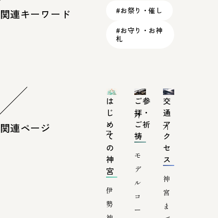
#お祭り・催し
関連キーワード
#お守り・お神
札
は
ご参
交
じ
拝・
通
め
ご祈
ア
関連ページ
て
祷
ク
の
セ
モ
神
ス
デ
宮
神
ル
伊
宮
コ
勢
ま
ー
神