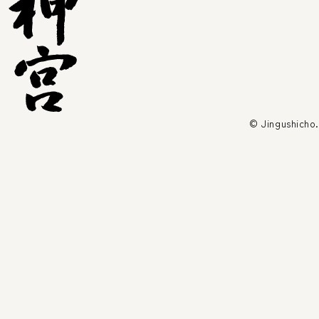
© Jingushicho.