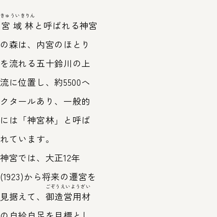
きゅういきりん
宮域林
と呼ばれる神宮
の森は、内宮のほとり
を流れる五十鈴川の上
流に位置し、約5500ヘ
クタールあり、一般的
には「神宮林」と呼ば
れています。
神宮では、大正12年
(1923)から将来の遷宮を
ごぞうえいようざい
見据えて、
御造営用材
の自給自足を目標とし