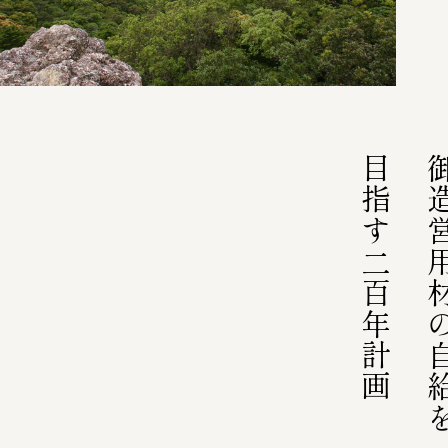
第63回神宮式年遷宮
式年遷宮とは
トップ
皇大神宮（内宮）
豊受大
目指す二百年計画
御造営用材