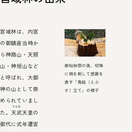
宮域林は、内宮
の御鎮座当時か
ら神路山・天照
山・神垣山など
御杣始祭の後、切株
に梢を刺して感謝を
と呼ばれ、大御
表す「鳥総（とぶ
神の山として崇
さ）立て」の様子
められていまし
てんむ
た。
天武
天皇の
御代に式年遷宮