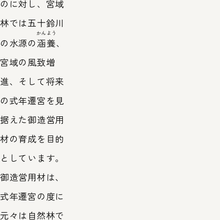
のに対し、宮域
林では五十鈴川
かんよう
の水源の
涵養
、
宮域の風致増
進、そして将来
の式年遷宮を見
据えた御造営用
材の育成を目的
としています。
御造営用材は、
式年遷宮の度に
元々は自然林で