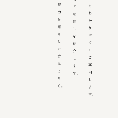
魅
も
ど
力
わ
の
を
か
催
知
り
し
り
や
を
た
す
紹
い
く
介
方
ご
し
は
案
ま
こ
内
す。
ち
し
ら。
ま
す。