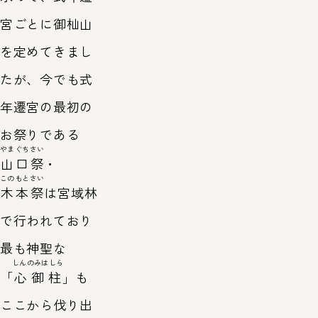
宮ごとに御杣山
を定めてきまし
たが、今でも式
年遷宮の最初の
お祭りである
やまぐちさい
山口祭
・
このもとさい
木本祭
は宮域林
で行われており
最も神聖な
しんのみはしら
「
心御柱
」も
ここから伐り出