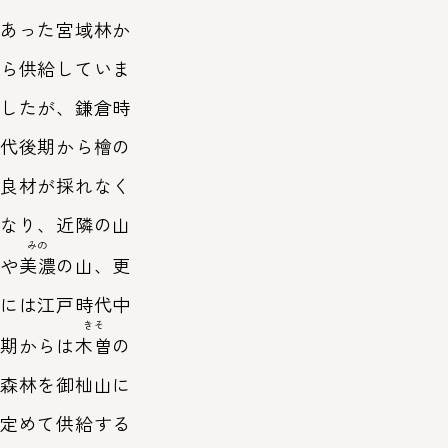
あった宮域林か
ら供給していま
したが、鎌倉時
代後期から檜の
良材が採れなく
なり、近隣の山
みの
や
美濃
の山、更
には江戸時代中
きそ
期からは
木曽
の
森林を御杣山に
定めて供給する