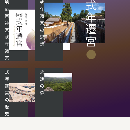
第
式
式年遷宮
63
年
回
遷
神
宮
宮
の
式
思
年
想
遷
宮
式
永
年
遠
遷
の
宮
森
の
歴
史