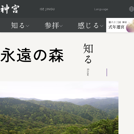
ISE JINGU
Language
知る
参拝
感じる
日本語
English
Française
繁體中文
神
ご参
祭
交通
式
はじ
は
知る
参拝
感じる
20年に一度、天照大御神に新
宮
拝・
典
アク
年
めて
じ
知る
永遠の森
宮へお遷りいただく
に
ご祈
と
セス
遷
の神
め
神宮の自
神宮を感
わが国最大のお祭りが始まり
つ
祷
催
宮
宮
て
然
じる
ます
い
し
の
参拝編
FEEL
Know
て
神
よく見られているページ
JINGU
宮
知
る
編
よく見られているページ
交通アクセス
神宮の