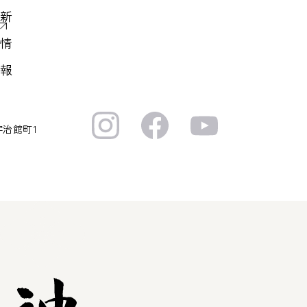
新
情
報
宇治館町1