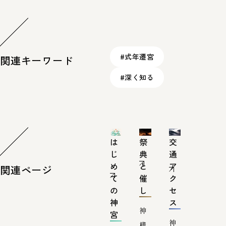
#式年遷宮
関連キーワード
#深く知る
は
祭
交
じ
典
通
め
と
ア
関連ページ
て
催
ク
の
し
セ
神
ス
神
宮
神
様