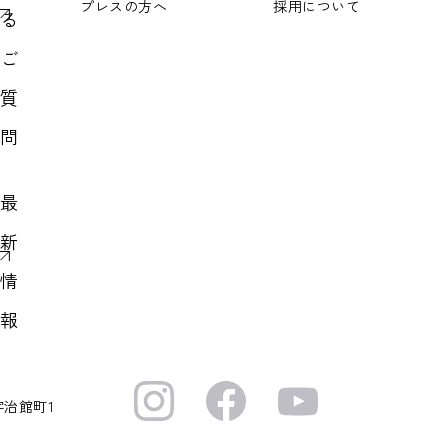
プレスの方へ
採用について
る
ご
質
問
最
新
情
報
宇治館町1