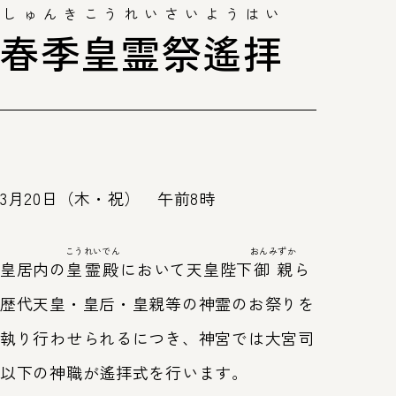
しゅんきこうれいさいようはい
春季皇霊祭遙拝
第63回神宮式年遷宮
式年遷宮とは
トップ
皇大神宮（内宮）
豊受大
3月20日（木・祝） 午前8時
こうれいでん
おんみずか
皇居内の
皇霊殿
において天皇陛下
御親
ら
歴代天皇・皇后・皇親等の神霊のお祭りを
執り行わせられるにつき、神宮では大宮司
以下の神職が遙拝式を行います。