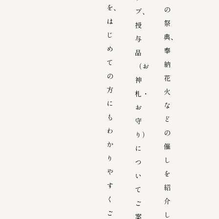
を、
の
プ、
は
祭
授
じ
典、
与
め
奉
品
て
納
（お
の
花
神
方
火
札・
に
な
お
も
ど
守
わ
の
り）
か
催
に
り
し
つ
や
を
い
す
紹
て
く
介
ご
ご
し
案