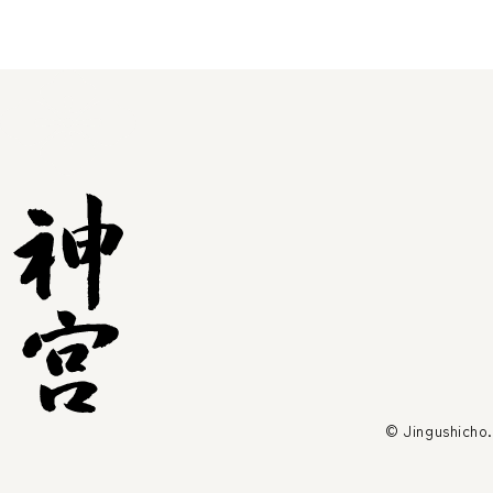
© Jingushicho.