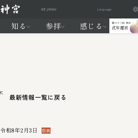
ISE JINGU
Language
知る
参拝
感じる
日本語
English
Française
繁體中文
神
ご参
祭
交通
式
はじ
は
知る
参拝
感じる
20年に一度、天照大御神に新
宮
拝・
典
アク
年
めて
じ
宮へお遷りいただく
に
ご祈
と
セス
遷
の神
め
神宮の自
神宮を感
わが国最大のお祭りが始まり
つ
祷
催
宮
宮
て
然
じる
ます
い
し
の
参拝編
FEEL
て
神
よく見られているページ
JINGU
宮
知
最新情報一覧に戻る
る
編
よく見られているページ
令和8年2月3日
交通アクセス
神宮の
祭典