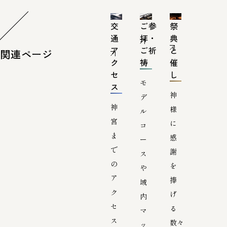
交
ご参
祭
通
拝・
典
ア
ご祈
と
関連ページ
ク
祷
催
セ
し
モ
ス
神
デ
神
様
ル
宮
に
コ
ま
感
ー
で
謝
ス
の
を
や
ア
捧
域
ク
げ
内
セ
る
マ
ス
数々
ッ