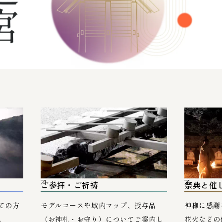
ご参拝・ご祈祷
祭典と催
ての方
モデルコースや域内マップ、授与品
神様に感謝
。
（お神札・お守り）についてご案内し
花火などの