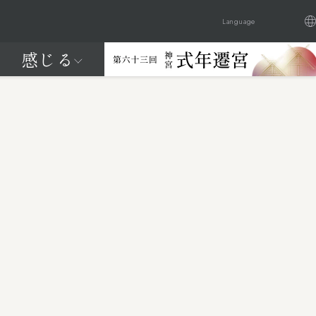
Language
感じる
日本語
English
Française
繁體中文
はじめての神宮
はじめての神宮
0年に一度、天照大御神に新宮へお遷りいただく
参拝編
知る編
わが国最大のお祭りが始まります
知る見るわかる、
知る見るわかる、
祭典・催し
域内マップ
年間行事
参拝の作法と
伊勢神宮 - 知る編 -
伊勢神宮 - 参拝編 -
カレンダー
るFEEL JINGU