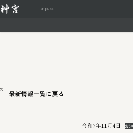
ISE JINGU
神宮
ご参
知る
参拝
感じる
よく見
よく見
最新情報一覧に戻る
皇大神
交通ア
神宮
令和7年11月4日
お