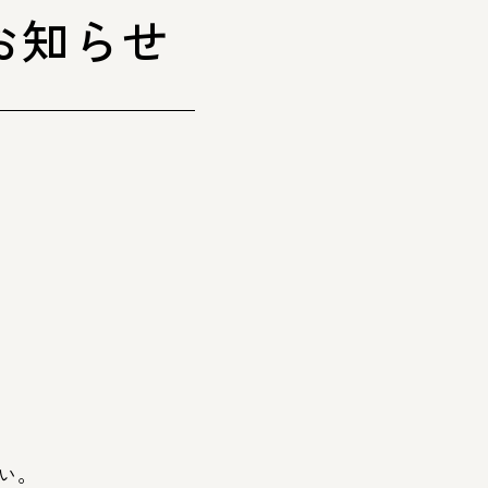
お知らせ
遷宮予定年表
交通アクセス
（スケジュール）
い。