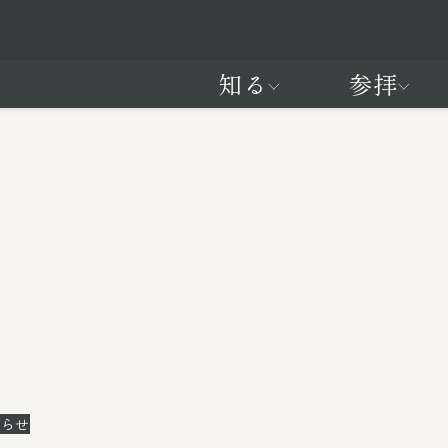
知る
参拝
について
拝・ご祈祷
祭典と催し
交通アクセス
式年遷宮
2
られているページ
られているページ
宮（内宮）
クセス
豊受大神宮（外宮）
神宮の回り方
域外の別宮
授与品
の自然
神宮を感じ
知らせ