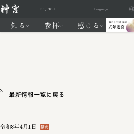
ISE JINGU
Language
知る
参拝
感じる
日本語
English
Française
繁體中文
神
ご参
祭
交通
式
はじ
は
知る
参拝
感じる
20年に一度、天照大御神に新
宮
拝・
典
アク
年
めて
じ
宮へお遷りいただく
に
ご祈
と
セス
遷
の神
め
神宮の自
神宮を感
わが国最大のお祭りが始まり
つ
祷
催
宮
宮
て
然
じる
ます
い
し
の
参拝編
FEEL
て
神
よく見られているページ
JINGU
宮
知
最新情報一覧に戻る
る
編
よく見られているページ
令和8年4月1日
交通アクセス
神宮の
祭典