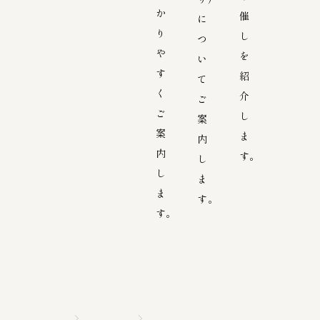
か
催
に
り
し
つ
や
を
い
す
紹
て
く
介
ご
ご
し
案
案
ま
内
内
す。
し
し
ま
ま
す。
す。