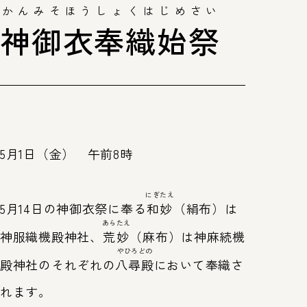
かんみそほうしょくはじめさい
神御衣奉織始祭
第63回神宮式年遷宮
式年遷宮とは
トップ
皇大神宮（内宮）
豊受大
5月1日（金） 午前8時
にぎたえ
5月14日の神御衣祭に奉る
和妙
（絹布）は
あらたえ
神服織機殿神社、
荒妙
（麻布）は神麻続機
やひろどの
殿神社のそれぞれの
八尋殿
において奉織さ
れます。