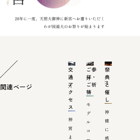
交
ご参
祭
通
拝・
典
ア
ご祈
と
関連ページ
ク
祷
催
セ
し
モ
ス
神
デ
神
様
ル
宮
に
コ
ま
感
ー