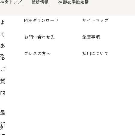
神宮トップ
最新情報
神御衣奉織始祭
PDFダウンロード
サイトマップ
よ
く
お問い合わせ先
免責事項
あ
プレスの方へ
採用について
る
ご
質
問
最
新