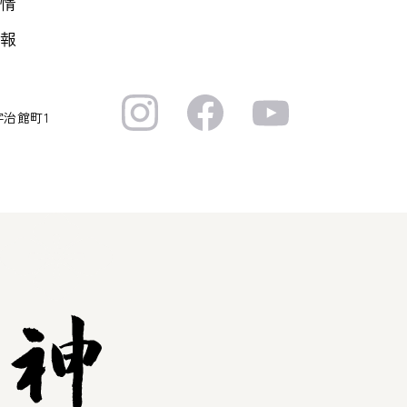
情
報
宇治館町1