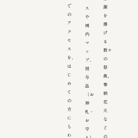
で
謝
ス
の
を
や
ア
捧
域
ク
げ
内
セ
る
マ
ス
数々
ッ
を、
の
プ、
は
祭
授
じ
典、
与
め
奉
品
て
納
（お
の
花
神
方
火
札・
に
な
お
も
ど
守
わ
の
り）